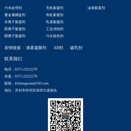
污水处理剂
无机絮凝剂
油漆絮凝剂
重金属捕捉剂
有机絮凝剂
非离子絮凝剂
乳液絮凝剂
阳离子絮凝剂
工业消泡剂
阴离子絮凝剂
污水脱色剂
友情链接：
漆雾凝聚剂
AB剂
破乳剂
联系我们
电话：0371-23212279
传真：0371-23212279
邮箱：kfxhongyuan@163.com
地址：开封市祥符区深圳大道南头