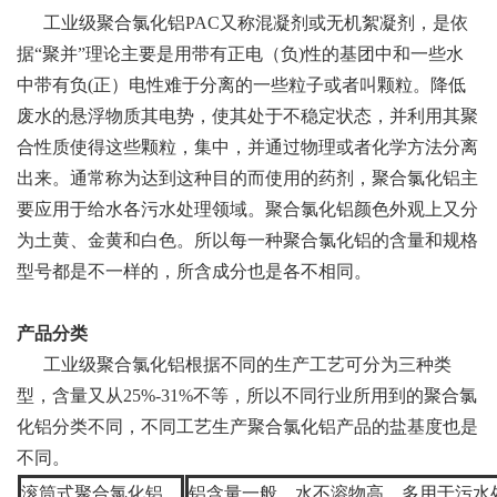
工业级
聚合氯化铝
PAC
又称混凝剂或无机絮凝剂，是依
据“聚并”理论主要是用带有正电（负
)
性的基团中和一些水
中带有负
(
正）电性难于分离的一些粒子或者叫颗粒。降低
废水的悬浮物质其电势，使其处于不稳定状态，并利用其聚
合性质使得这些颗粒，集中，并通过物理或者化学方法分离
出来。通常称为达到这种目的而使用的药剂，聚合氯化铝主
要应用于给水各污水处理领域。聚合氯化铝颜色外观上又分
为土黄、金黄和白色。所以每一种聚合氯化铝的含量和规格
型号都是不一样的，所含成分也是各不相同。
产品分类
工业级
聚合氯化铝根据不同的生产工艺可分为三种类
型，含量又从
25%-31%
不等，所以不同行业所用到的聚合氯
化铝分类不同，不同工艺生产聚合氯化铝产品的盐基度也是
不同。
滚筒式聚合氯化铝
铝含量一般，水不溶物高，多用于污水