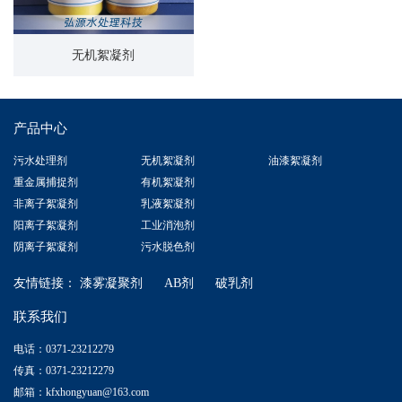
无机絮凝剂
产品中心
污水处理剂
无机絮凝剂
油漆絮凝剂
重金属捕捉剂
有机絮凝剂
非离子絮凝剂
乳液絮凝剂
阳离子絮凝剂
工业消泡剂
阴离子絮凝剂
污水脱色剂
友情链接：
漆雾凝聚剂
AB剂
破乳剂
联系我们
电话：0371-23212279
传真：0371-23212279
邮箱：kfxhongyuan@163.com