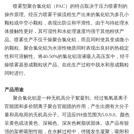
喷雾型聚合氯化铝（
PAC
）的特点取决于压力喷雾剂的
操作原理。经压力喷雾干燥流程生产出来的氯化铝为多孔小
颗粒或中空小颗粒，表现出防尘和平滑性。由于与待处理水
体接触性更好，其可湿性和水处理速度均强于其他粉状产
品。喷雾生产不仅干燥聚合氯化铝，而且同时使其变成微小
的颗粒。聚合氯化铝为水溶性物质同时表现出良好的热稳定
性和可溶解性。将
40-50%
的氯化铝溶液吸入高压泵中，经干
燥喷雾器形成颗粒状产品。在此生产过程中脱水和形成颗粒
同时进行。
产品用途
聚合氯化铝是一种无机高分子絮凝剂。经过氢氧基离子
官能团和多价阴离子聚合官能团的作用，产生出拥有大分子
量和高电荷的无机高分子。可适应
PH
值范围为
5.0-9.0
。颜色
呈黄色或淡黄色、深褐色、深灰色树脂状固体。该产品有较
强的架桥吸附性能，在水解过程中，伴随发生凝聚，吸附和