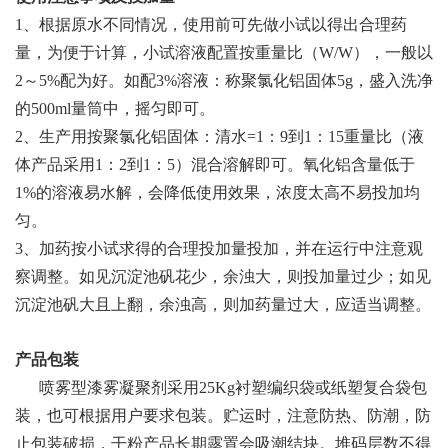
1
、根据原水不同情况，使用前可先做小试以得出合理药
量，为便于计算，小试溶液配置按重量比（
W/W
），一般以
2
～
5%
配为好。如配
3%
溶液：称聚氯化铝固体
5g
，盛入洗净
的
500ml
量筒中，摇匀即可。
2
、生产用按聚氯化铝固体：清水
=1
：
9
到
1
：
15
重量比（液
体产品采用
1
：
2
到
1
：
5
）混合溶解即可。氧化铝含量低于
1%
的溶液易水解，会降低使用效果，浓度太高不易投加均
匀。
3
、加药按小试求得的合理投加量投加，并在运行中注意观
察调整。如见沉淀池矾花少，余浊大，则投加量过少；如见
沉淀池矾大且上翻，余浊高，则加药量过大，应适当调整。
产品包装
喷雾型漆雾凝聚剂采用
25Kg
衬塑编织袋或纸塑复合袋包
装，也可根据用户要求包装。贮运时，注意防热、防潮，防
止包装破损，干粉产品长期露置会吸潮结块。堆码层数不得