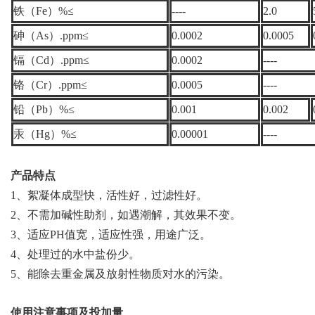
铁（
Fe
）
%≤
----
2.0
砷（
As
）
.ppm≤
0.0002
0.0005
镉（
Cd
）
.ppm≤
0.0002
----
铬（
Cr
）
.ppm≤
0.0005
----
铅（
Pb
）
%≤
0.001
0.002
汞（
Hg
）
%≤
0.00001
----
产品特点
1
、絮凝体成型快，活性好，过滤性好。
2
、不需加碱性助剂，如遇潮解，其效果不变。
3
、适应
PH
值宽，适应性强，用途广泛。
4
、处理过的水中盐份少。
5
、能除去重金属及放射性物质对水的污染。
使用注意事项及投加量