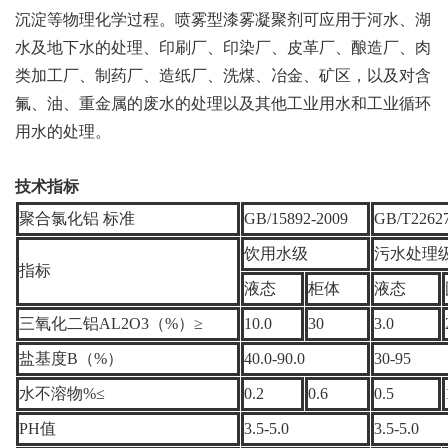
沉淀等物理化学过程。喷雾型漆雾凝聚剂可应用于河水、湖
水及地下水的处理、印刷厂、印染厂、皮革厂、酿造厂、肉
类加工厂、制药厂、造纸厂、洗煤、冶金、矿区，以及对含
氟、油、重金属的废水的处理以及其他工业用水和工业循环
用水的处理。
技术指标
聚合氯化铝
标准
GB/15892-2009
GB/T22627
饮用水级
污水处理
指标
液态
柜体
液态
三氧化二铝
AL2O3
（
%
）
≥
10.0
30
3.0
盐基度
B
（
%
）
40.0-90.0
30-95
水不溶物
%≤
0.2
0.6
0.5
PH
值
3.5-5.0
3.5-5.0