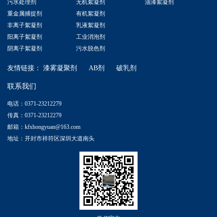
污水处理剂
无机絮凝剂
油漆絮凝剂
重金属捕捉剂
有机絮凝剂
非离子絮凝剂
乳液絮凝剂
阳离子絮凝剂
工业消泡剂
阴离子絮凝剂
污水脱色剂
友情链接：
漆雾凝聚剂
AB剂
破乳剂
联系我们
电话：0371-23212279
传真：0371-23212279
邮箱：kfxhongyuan@163.com
地址：开封市祥符区深圳大道南头