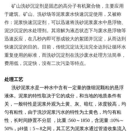
矿山洗砂沉淀剂是固态的高分子有机聚合物，主要应用
于建筑、矿山、洗砂场等泥浆废水快速沉淀使用，又被称
作：泥浆快速沉淀剂，可以迅速将洗砂泥浆废水中悬浮物、
泥沙沉淀的水处理剂。其溶解为液态状态下与废水悬浮物等
迅速反应，在几秒内即可形成较大的絮团并沉淀，从而达到
快速沉淀的目的。目前，传统沉淀法无法完全达到让循环水
重复使用的标准，而洗砂沉淀剂在洗沙废水处理方法简单，
费用低，沉淀快，没有二次污染等特点。
处理工艺
洗砂泥浆水是一种水中含有一定量的微细泥颗粒的悬浮
液体。泥浆的特性取决于它的成分，和当地的地质条件有
关，一般特性是泥浆外观为土黄、灰、暗红，浓度较高，均
匀有粘性，由于洗沙泥浆污水的特性为土黄色，均匀有粘
性，长时间静置不分层 ，比重 :560～1850，含泥量 :10%～
50%，pH值：5～8之间，其工艺为泥浆水通过管道收集流入